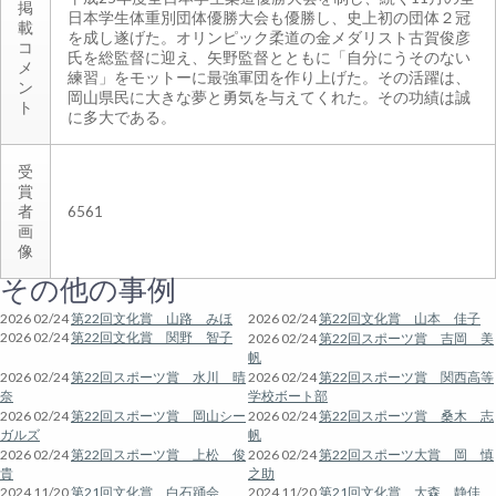
掲
日本学生体重別団体優勝大会も優勝し、史上初の団体２冠
載
を成し遂げた。オリンピック柔道の金メダリスト古賀俊彦
コ
氏を総監督に迎え、矢野監督とともに「自分にうそのない
メ
練習」をモットーに最強軍団を作り上げた。その活躍は、
ン
岡山県民に大きな夢と勇気を与えてくれた。その功績は誠
ト
に多大である。
受
賞
者
6561
画
像
その他の事例
2026 02/24
第22回文化賞 山路 みほ
2026 02/24
第22回文化賞 山本 佳子
2026 02/24
第22回文化賞 関野 智子
2026 02/24
第22回スポーツ賞 吉岡 美
帆
2026 02/24
第22回スポーツ賞 水川 晴
2026 02/24
第22回スポーツ賞 関西高等
奈
学校ボート部
2026 02/24
第22回スポーツ賞 岡山シー
2026 02/24
第22回スポーツ賞 桑木 志
ガルズ
帆
2026 02/24
第22回スポーツ賞 上松 俊
2026 02/24
第22回スポーツ大賞 岡 慎
貴
之助
2024 11/20
第21回文化賞 白石踊会
2024 11/20
第21回文化賞 大森 静佳