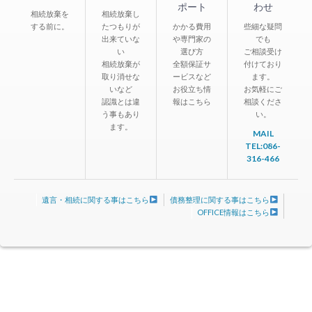
ポート
わせ
相続放棄を
相続放棄し
する前に。
たつもりが
かかる費用
些細な疑問
出来ていな
や専門家の
でも
い
選び方
ご相談受け
相続放棄が
全額保証サ
付けており
取り消せな
ービスなど
ます。
いなど
お役立ち情
お気軽にご
認識とは違
報はこちら
相談くださ
う事もあり
い。
ます。
MAIL
TEL:086-
316-466
遺言・相続に関する事はこちら
債務整理に関する事はこちら
OFFICE情報はこちら