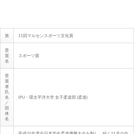
第
11回マルセンスポーツ文化賞
受
賞
スポーツ賞
名
受
賞
者
氏
名
IPU・環太平洋大学 女子柔道部 (柔道)
／
団
体
名
平成25年度全日本学生柔道優勝大会を制し、続く11月の全