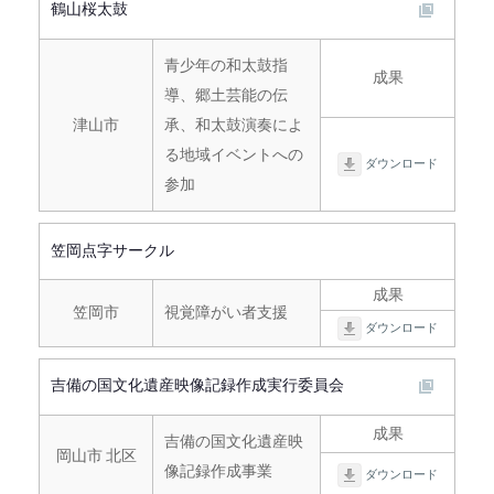
鶴山桜太鼓
青少年の和太鼓指
成果
導、郷土芸能の伝
津山市
承、和太鼓演奏によ
る地域イベントへの
ダウンロード
参加
笠岡点字サークル
成果
笠岡市
視覚障がい者支援
ダウンロード
吉備の国文化遺産映像記録作成実行委員会
成果
吉備の国文化遺産映
岡山市 北区
像記録作成事業
ダウンロード