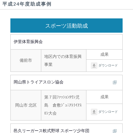
平成24年度助成事例
スポーツ活動助成
伊里体育振興会
成果
地区内での体育振興
備前市
事業
ダウンロード
岡山県トライアスロン協会
成果
第７回ﾌｧｯｼｮﾝﾀｳﾝ児
岡山市 北区
島 倉敷ｼﾞｭﾆｱﾄﾗｲｱｽ
ダウンロード
ﾛﾝ大会
邑久リーガース軟式野球 スポーツ少年団