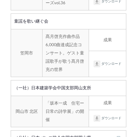
ダウンロード
ーズvol.36
童謡を歌い継ぐ会
髙月啓充作曲作品
成果
6,000曲達成記念コ
笠岡市
ンサート。ゲスト童
謡歌手が歌う髙月啓
ダウンロード
充の世界
（一社）日本建築学会中国支部岡山支所
成果
「坂本一成 住宅ー
岡山市 北区
日常の詩学展」の開
ダウンロード
催