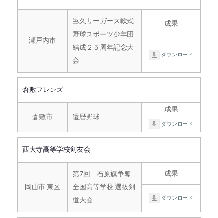
邑久リーガース軟式
成果
野球スポーツ少年団
瀬戸内市
結成２５周年記念大
ダウンロード
会
倉敷フレンズ
成果
倉敷市
還暦野球
ダウンロード
西大寺高等学校剣友会
成果
第7回 石原旗争奪
岡山市 東区
全国高等学校 選抜剣
ダウンロード
道大会