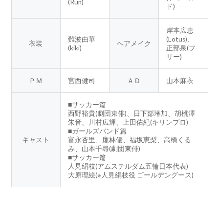
(Run)
ド)
岸本広恵
難波由華
(Lotus)、
衣装
ヘアメイク
(kiki)
正部泉(フ
リー)
ＰＭ
宮西健司
ＡＤ
山本麻衣
■サッカー篇
西野裕貴(劇団東俳)、日下部琳加、胡桃澤
朱音、川村広輝、上田佑紀(キリンプロ)
■ガールズバンド篇
キャスト
富永杏里、廉林優、福坂恵梨、高橋くる
み、山本千尋(劇団東俳)
■サッカー篇
人見絹枝(アムステルダム五輪日本代表)
大原理絵(※人見絹枝役 ゴールデングース)