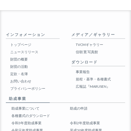
インフォメーション
メディア／ギャラリー
トップページ
TVCMギャラリー
ニュースリリース
信朝 寛 写真館
財団の概要
ダウンロード
財団の活動
事業報告
定款・名簿
規程・基準・各種書式
お問い合わせ
広報誌『MARUSEN』
プライバシーポリシー
助成事業
助成事業について
助成の申請
各種書式のダウンロード
令和3年度助成事業
令和2年度助成事業
令和元年度助成事業
平成30年度助成事業