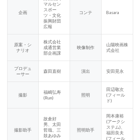
マルセン
スポー
企画
コンテ
Basara
ツ・文化
振興財団
広報
株式会社
原案・シ
山陽映画株
成通営業
映像制作
ナリオ
式会社
部企画課
プロデュ
森田直樹
演出
安田晃永
ーサー
田辺敬次
福嶋弘寿
撮影
照明
(フィール
(Run)
ド)
岡本康裕
故倉好
(アークシ
男、太田
ステム)、
撮影助手
哲哉、三
照明助手
福田良夫
鼓あゆみ
(フィール