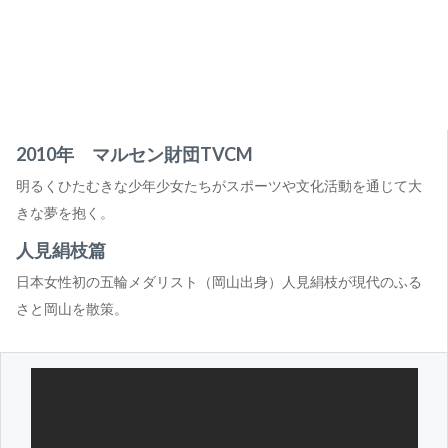
2010年 マルセン財団TVCM
明るくひたむきな少年少女たちがスポーツや文化活動を通じて大
きな夢を抱く。
人見絹枝篇
日本女性初の五輪メダリスト（岡山出身）人見絹枝が現代のふる
さと岡山を散策。