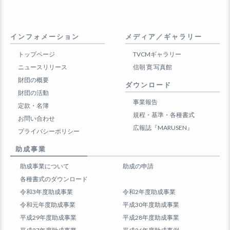
インフォメーション
メディア／ギャラリー
トップページ
TVCMギャラリー
ニュースリリース
信朝 寛 写真館
財団の概要
ダウンロード
財団の活動
事業報告
定款・名簿
規程・基準・各種書式
お問い合わせ
広報誌『MARUSEN』
プライバシーポリシー
助成事業
助成事業について
助成の申請
各種書式のダウンロード
令和3年度助成事業
令和2年度助成事業
令和元年度助成事業
平成30年度助成事業
平成29年度助成事業
平成28年度助成事業