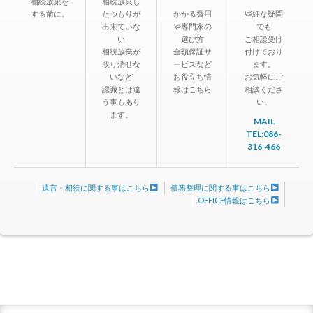
相続放棄を
相続放棄し
する前に。
たつもりが
かかる費用
些細な疑問
出来ていな
や専門家の
でも
い
選び方
ご相談受け
相続放棄が
全額保証サ
付けており
取り消せな
ービスなど
ます。
いなど
お役立ち情
お気軽にご
認識とは違
報はこちら
相談くださ
う事もあり
い。
ます。
MAIL
TEL:086-
316-466
遺言・相続に関する事はこちら
債務整理に関する事はこちら
OFFICE情報はこちら