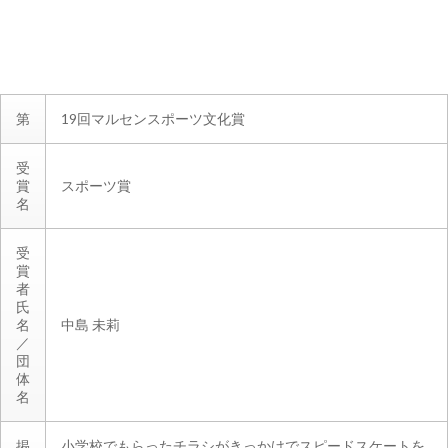
第
19回マルセンスポーツ文化賞
受
賞
スポーツ賞
名
受
賞
者
氏
名
中島 未莉
／
団
体
名
掲
小学校でもらったチラシがきっかけでスピードスケートを