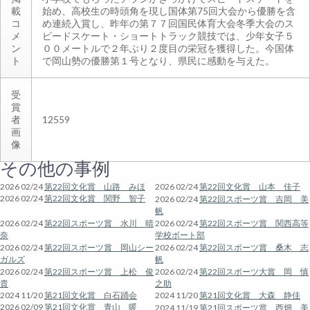
載
始め、高校生の時頭角を現し国体第75回大会から優勝を含
コ
め連続入賞し、昨年の第７７回国民体育大会冬季大会のス
メ
ピードスケート・ショートトラック競技では、少年女子５
ン
００メートルで２年ぶり２度目の栄冠を獲得した。今国体
ト
で岡山勢の優勝第１号となり、県民に感動を与えた。
受
賞
者
12559
画
像
その他の事例
2026 02/24
第22回文化賞 山路 みほ
2026 02/24
第22回文化賞 山本 佳子
2026 02/24
第22回文化賞 関野 智子
2026 02/24
第22回スポーツ賞 吉岡 美
帆
2026 02/24
第22回スポーツ賞 水川 晴
2026 02/24
第22回スポーツ賞 関西高等
奈
学校ボート部
2026 02/24
第22回スポーツ賞 岡山シー
2026 02/24
第22回スポーツ賞 桑木 志
ガルズ
帆
2026 02/24
第22回スポーツ賞 上松 俊
2026 02/24
第22回スポーツ大賞 岡 慎
貴
之助
2024 11/20
第21回文化賞 白石踊会
2024 11/20
第21回文化賞 大森 静佳
2026 02/09
第21回文化賞 青山 暖
2024 11/19
第21回スポーツ賞 西畑 美