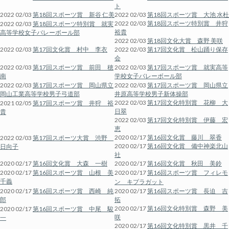
ト
2022 02/03
第18回スポーツ賞 新谷 仁美
2022 02/03
第18回スポーツ賞 大池 水杜
2022 02/03
第18回スポーツ特別賞 井狩
2022 02/03
第18回スポーツ特別賞 就実
裕貴
高等学校女子バレーボール部
2022 02/03
第18回文化大賞 森野 美咲
2022 02/03
第17回文化賞 村中 李衣
2022 02/03
第17回文化賞 松山踊り保存
会
2022 02/03
第17回スポーツ賞 前田 穂
2022 02/03
第17回スポーツ賞 就実高等
南
学校女子バレーボール部
2022 02/03
第17回スポーツ賞 岡山県立
2022 02/03
第17回スポーツ賞 岡山県立
岡山工業高等学校男子弓道部
井原高等学校男子新体操部
2022 02/03
第17回文化特別賞 花柳 大
2021 02/05
第17回スポーツ賞 井狩 裕
日翠
貴
2022 02/03
第17回文化特別賞 伊藤 宏
恵
2020 02/17
第16回文化賞 藤川 翠香
2022 02/03
第17回スポーツ大賞 渋野
2020 02/17
第16回文化賞 備中神楽北山
日向子
社
2020 02/17
第16回文化賞 大森 一樹
2020 02/17
第16回文化賞 秋田 美鈴
2020 02/17
第16回スポーツ賞 山根 美
2020 02/17
第16回スポーツ賞 フィレモ
千義
ン キプラガット
2020 02/17
第16回スポーツ賞 西崎 純
2020 02/17
第16回スポーツ賞 長迫 吉
郎
拓
2020 02/17
第16回文化特別賞 森野 美
2020 02/17
第16回スポーツ賞 中尾 駿
咲
一
2020 02/17
第16回文化特別賞 黒井 千