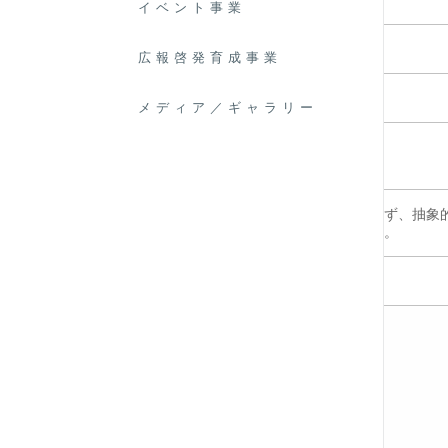
イベント事業
第
13回マルセンスポーツ文化賞
広報啓発育成事業
受賞名
特別賞
メディア／ギャラリー
受賞者氏名／団
島村 光
体名
神社の狛犬のような細工物にとどまらず、抽象的
掲載コメント
では多くの陶磁研究家が高く評価した。
受賞者画像
8346
その他の事例
2026 02/24
第22回文化賞 山路 みほ
2026 02/24
第22回文化賞 関野 智子
2026 02/24
第22回スポーツ賞 水川 晴奈
2026 02/24
第22回スポーツ賞 岡山シーガルズ
2026 02/24
第22回スポーツ賞 上松 俊貴
2024 11/20
第21回文化賞 白石踊会
2026 02/09
第21回文化賞 青山 暖