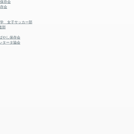
踊保存会
保存会
大学 女子サッカー部
道部
ばやし保存会
ンタータ協会