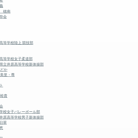
希
義
 穂南
存会
高等学校陸上 競技部
園高等学校女子柔道部
山県立井原高等学校新体操部
のどか
 美里・尊
ト
 裕貴
会
等学校女子バレーボール部
立井原高等学校男子新体操部
日翠
恵