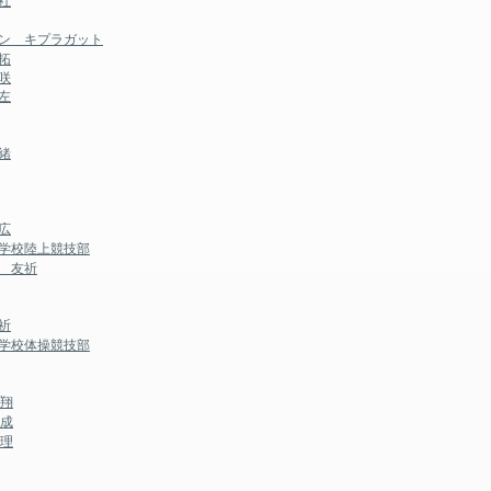
社
モン キプラガット
拓
咲
左
緒
広
等学校陸上競技部
 友祈
祈
等学校体操競技部
大翔
裕成
夕理