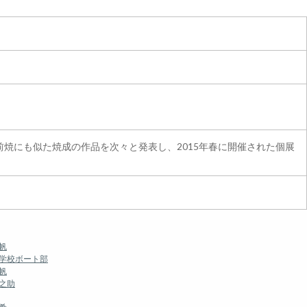
焼にも似た焼成の作品を次々と発表し、2015年春に開催された個展
帆
等学校ボート部
帆
之助