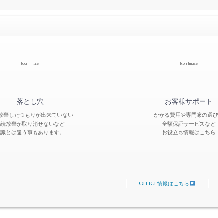
Icon Image
Icon Image
落とし穴
お客様サポート
放棄したつもりが出来ていない
かかる費用や専門家の選び
相続放棄が取り消せないなど
全額保証サービスなど
認識とは違う事もあります。
お役立ち情報はこちら
OFFICE情報はこちら