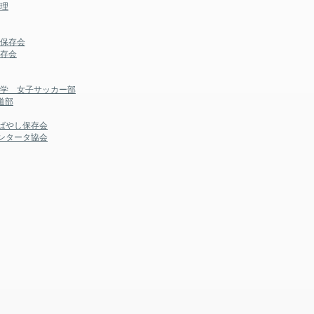
夕理
踊保存会
保存会
大学 女子サッカー部
道部
ばやし保存会
ンタータ協会