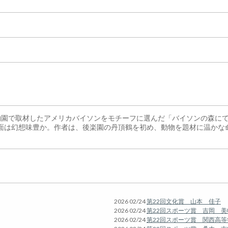
物園で取材したアメリカバイソンをモチーフに選んだ「バイソンの森に
面は幻想味豊か。作者は、後楽園の丹頂鶴を初め、動物を題材に温かな
2026 02/24
第22回文化賞 山本 佳子
2026 02/24
第22回スポーツ賞 吉岡 美
2026 02/24
第22回スポーツ賞 関西高