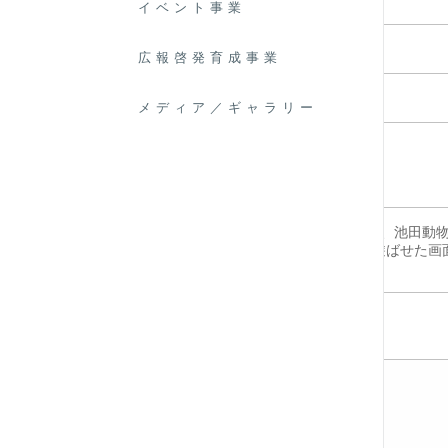
イベント事業
第
12回マルセンスポーツ文化賞
広報啓発育成事業
受賞名
文化賞
メディア／ギャラリー
受賞者
氏名／
藤本 理恵子 （日本画）
団体名
「改組 新第1回日展」第一科（日本画）にて、池田動
掲載コ
こした毛を森に見立て、色鮮やかなインコを遊ばせた画
メント
期待がもたれる。
受賞者
7757
画像
その他の事例
2026 02/24
第22回文化賞 山路 みほ
2026 02/24
第22回文化賞 関野 智子
2026 02/24
第22回スポーツ賞 水川 晴奈