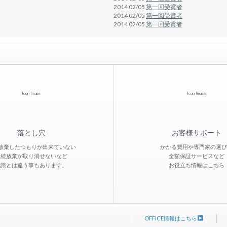
2014 02/05
第一回受賞者
2014 02/05
第一回受賞者
2014 02/05
第一回受賞者
Icon Image
Icon Image
落とし穴
お客様サポート
放棄したつもりが出来ていない
かかる費用や専門家の選び
相続放棄が取り消せないなど
全額保証サービスなど
認識とは違う事もあります。
お役立ち情報はこちら
OFFICE情報はこちら