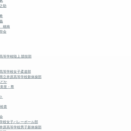
帆
之助
希
義
 穂南
存会
高等学校陸上 競技部
園高等学校女子柔道部
山県立井原高等学校新体操部
のどか
 美里・尊
ト
 裕貴
会
等学校女子バレーボール部
立井原高等学校男子新体操部