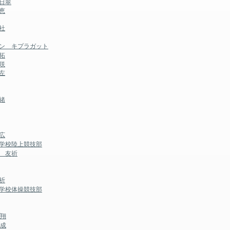
日翠
恵
社
モン キプラガット
拓
咲
左
緒
広
等学校陸上競技部
 友祈
祈
等学校体操競技部
大翔
裕成