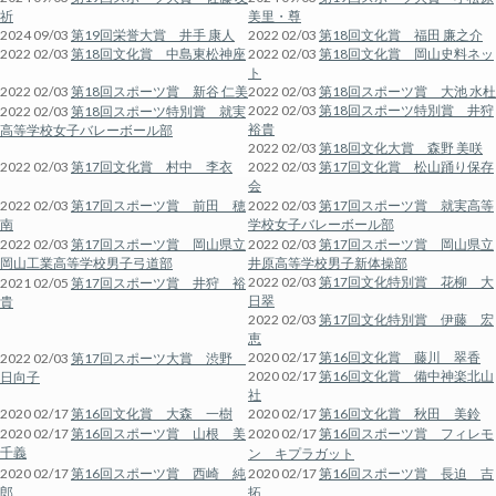
祈
美里・尊
2024 09/03
第19回栄誉大賞 井手 康人
2022 02/03
第18回文化賞 福田 廉之介
2022 02/03
第18回文化賞 中島東松神座
2022 02/03
第18回文化賞 岡山史料ネッ
ト
2022 02/03
第18回スポーツ賞 新谷 仁美
2022 02/03
第18回スポーツ賞 大池 水杜
2022 02/03
第18回スポーツ特別賞 井狩
2022 02/03
第18回スポーツ特別賞 就実
裕貴
高等学校女子バレーボール部
2022 02/03
第18回文化大賞 森野 美咲
2022 02/03
第17回文化賞 村中 李衣
2022 02/03
第17回文化賞 松山踊り保存
会
2022 02/03
第17回スポーツ賞 前田 穂
2022 02/03
第17回スポーツ賞 就実高等
南
学校女子バレーボール部
2022 02/03
第17回スポーツ賞 岡山県立
2022 02/03
第17回スポーツ賞 岡山県立
岡山工業高等学校男子弓道部
井原高等学校男子新体操部
2022 02/03
第17回文化特別賞 花柳 大
2021 02/05
第17回スポーツ賞 井狩 裕
日翠
貴
2022 02/03
第17回文化特別賞 伊藤 宏
恵
2020 02/17
第16回文化賞 藤川 翠香
2022 02/03
第17回スポーツ大賞 渋野
2020 02/17
第16回文化賞 備中神楽北山
日向子
社
2020 02/17
第16回文化賞 大森 一樹
2020 02/17
第16回文化賞 秋田 美鈴
2020 02/17
第16回スポーツ賞 山根 美
2020 02/17
第16回スポーツ賞 フィレモ
千義
ン キプラガット
2020 02/17
第16回スポーツ賞 西崎 純
2020 02/17
第16回スポーツ賞 長迫 吉
郎
拓