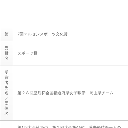
第
7回マルセンスポーツ文化賞
受
賞
スポーツ賞
名
受
賞
者
氏
名
第２８回皇后杯全国都道府県女子駅伝 岡山県チーム
／
団
体
名
第1回大会第45位、第２回大会第46位。過去優勝チームの