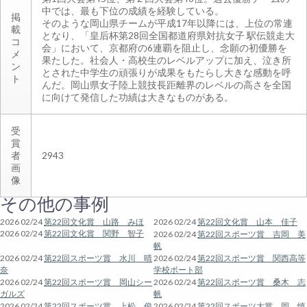
中では、最も下位の成績を経験している。
掲
そのような岡山県チームが平成17年以降には、上位の常連
載
となり、「皇后杯第28回全国都道府県対抗女子 駅伝競走大
コ
会」において、京都府の6連覇を阻止し、念願の初優勝を
メ
果たした。社会人・高校生のレベルアップに加え、泣き所
ン
とされた中学生の頑張りが成果をもたらし大きな感動を呼
ト
んだ。岡山県女子陸上競技長距離界のレベルの高さを全国
に向けて発信した功績は大きなものがある。
受
賞
者
2943
画
像
その他の事例
2026 02/24
第22回文化賞 山路 みほ
2026 02/24
第22回文化賞 山本 佳子
2026 02/24
第22回文化賞 関野 智子
2026 02/24
第22回スポーツ賞 吉岡 美
帆
2026 02/24
第22回スポーツ賞 水川 晴
2026 02/24
第22回スポーツ賞 関西高等
奈
学校ボート部
2026 02/24
第22回スポーツ賞 岡山シー
2026 02/24
第22回スポーツ賞 桑木 志
ガルズ
帆
2026 02/24
第22回スポーツ賞 上松 俊
2026 02/24
第22回スポーツ大賞 岡 慎