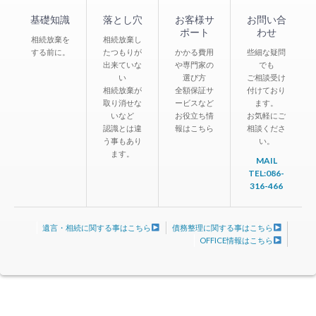
基礎知識
落とし穴
お客様サ
お問い合
ポート
わせ
相続放棄を
相続放棄し
する前に。
たつもりが
かかる費用
些細な疑問
出来ていな
や専門家の
でも
い
選び方
ご相談受け
相続放棄が
全額保証サ
付けており
取り消せな
ービスなど
ます。
いなど
お役立ち情
お気軽にご
認識とは違
報はこちら
相談くださ
う事もあり
い。
ます。
MAIL
TEL:086-
316-466
遺言・相続に関する事はこちら
債務整理に関する事はこちら
OFFICE情報はこちら