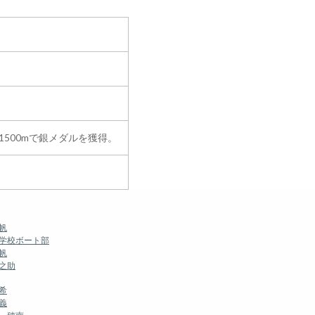
500mで銀メダルを獲得。
帆
等学校ボート部
帆
之助
希
義