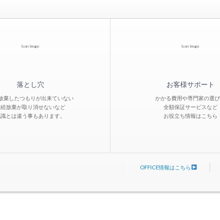
Icon Image
Icon Image
落とし穴
お客様サポート
放棄したつもりが出来ていない
かかる費用や専門家の選び
相続放棄が取り消せないなど
全額保証サービスなど
認識とは違う事もあります。
お役立ち情報はこちら
OFFICE情報はこちら