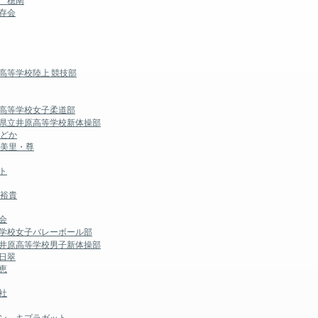
 穂南
存会
高等学校陸上 競技部
園高等学校女子柔道部
山県立井原高等学校新体操部
のどか
 美里・尊
ト
 裕貴
会
等学校女子バレーボール部
立井原高等学校男子新体操部
日翠
恵
社
モン キプラガット