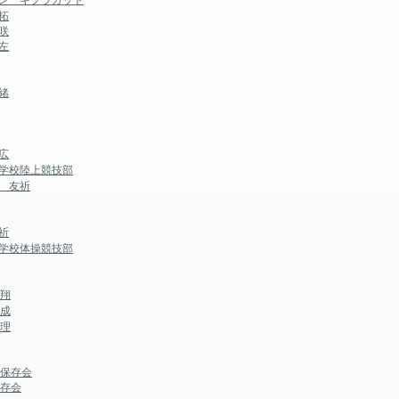
拓
咲
左
緒
広
等学校陸上競技部
 友祈
祈
等学校体操競技部
大翔
裕成
夕理
踊保存会
保存会