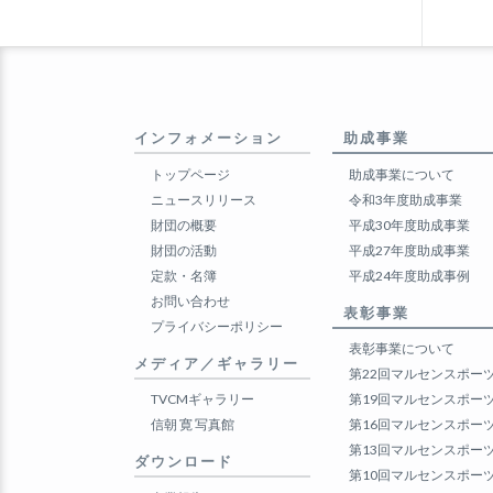
インフォメーション
助成事業
トップページ
助成事業について
ニュースリリース
令和3年度助成事業
財団の概要
平成30年度助成事業
財団の活動
平成27年度助成事業
定款・名簿
平成24年度助成事例
お問い合わせ
表彰事業
プライバシーポリシー
表彰事業について
メディア／ギャラリー
第22回マルセンスポー
TVCMギャラリー
第19回マルセンスポー
信朝 寛 写真館
第16回マルセンスポー
第13回マルセンスポー
ダウンロード
第10回マルセンスポー