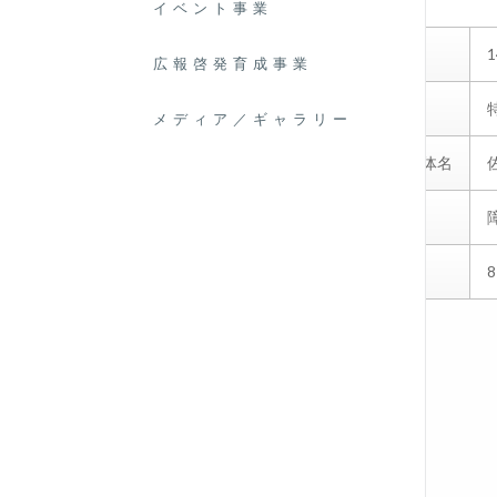
イベント事業
第
広報啓発育成事業
受賞名
メディア／ギャラリー
受賞者氏名／団体名
掲載コメント
受賞者画像
8
その他の事例
2026 02/24
第22回文化賞 山路 みほ
2026 02/24
第22回文化賞 関野 智子
2026 02/24
第22回スポーツ賞 水川 晴奈
2026 02/24
第22回スポーツ賞 岡山シーガルズ
2026 02/24
第22回スポーツ賞 上松 俊貴
2024 11/20
第21回文化賞 白石踊会
2026 02/09
第21回文化賞 青山 暖
2024 11/19
第21回スポーツ賞 中西 絢哉