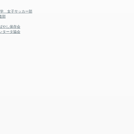
大学 女子サッカー部
道部
ばやし保存会
ンタータ協会