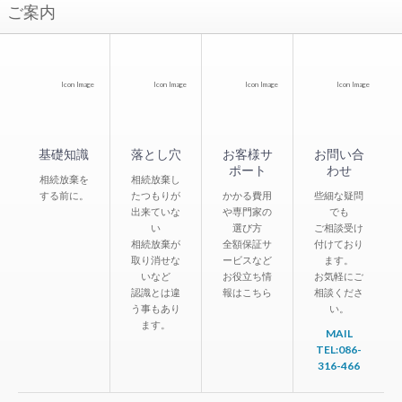
ご案内
Icon Image
Icon Image
Icon Image
Icon Image
基礎知識
落とし穴
お客様サ
お問い合
ポート
わせ
相続放棄を
相続放棄し
する前に。
たつもりが
かかる費用
些細な疑問
出来ていな
や専門家の
でも
い
選び方
ご相談受け
相続放棄が
全額保証サ
付けており
取り消せな
ービスなど
ます。
いなど
お役立ち情
お気軽にご
認識とは違
報はこちら
相談くださ
う事もあり
い。
ます。
MAIL
TEL:086-
316-466