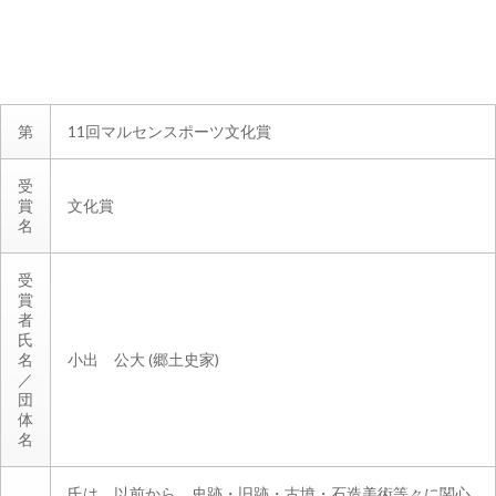
第
11回マルセンスポーツ文化賞
受
賞
文化賞
名
受
賞
者
氏
名
小出 公大 (郷土史家)
／
団
体
名
氏は、以前から、史跡・旧跡・古墳・石造美術等々に関心