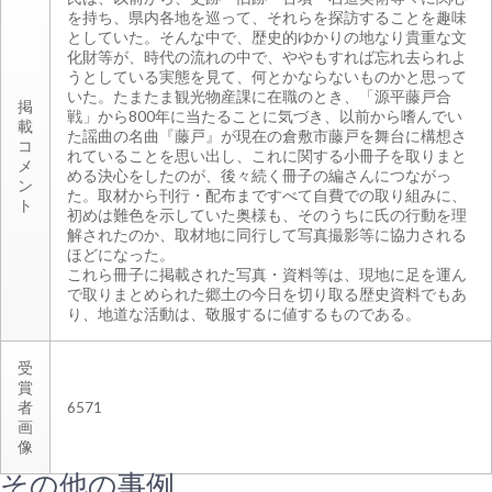
を持ち、県内各地を巡って、それらを探訪することを趣味
としていた。そんな中で、歴史的ゆかりの地なり貴重な文
化財等が、時代の流れの中で、ややもすれば忘れ去られよ
うとしている実態を見て、何とかならないものかと思って
いた。たまたま観光物産課に在職のとき、「源平藤戸合
掲
戦」から800年に当たることに気づき、以前から嗜んでい
載
た謡曲の名曲『藤戸』が現在の倉敷市藤戸を舞台に構想さ
コ
れていることを思い出し、これに関する小冊子を取りまと
メ
める決心をしたのが、後々続く冊子の編さんにつながっ
ン
た。取材から刊行・配布まですべて自費での取り組みに、
ト
初めは難色を示していた奥様も、そのうちに氏の行動を理
解されたのか、取材地に同行して写真撮影等に協力される
ほどになった。
これら冊子に掲載された写真・資料等は、現地に足を運ん
で取りまとめられた郷土の今日を切り取る歴史資料でもあ
り、地道な活動は、敬服するに値するものである。
受
賞
者
6571
画
像
その他の事例