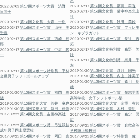
恵
2020 02/17
第16回文化賞 藤川 翠香
2022 02/03
第17回スポーツ大賞 渋野
2020 02/17
第16回文化賞 備中神楽北山
日向子
社
2020 02/17
第16回文化賞 大森 一樹
2020 02/17
第16回文化賞 秋田 美鈴
2020 02/17
第16回スポーツ賞 山根 美
2020 02/17
第16回スポーツ賞 フィレモ
千義
ン キプラガット
2020 02/17
第16回スポーツ賞 西崎 純
2020 02/17
第16回スポーツ賞 長迫 吉
郎
拓
2020 02/17
第16回文化特別賞 森野 美
2020 02/17
第16回スポーツ賞 中尾 駿
咲
一
2020 02/17
第16回文化特別賞 黒井 千
左
2019 01/30
第15回文化賞 髙月 國光
2020 02/17
第16回スポーツ特別賞 平林
2019 01/30
第15回文化賞 内山 詠美子
金属男子ソフトボールクラブ
2019 01/30
第15回スポーツ賞 森川 朋
哉
2019 01/30
第15回スポーツ賞 福岡 珠
2019 01/30
第15回スポーツ賞 創志学園
緒
高等学校 女子ソフトボール部
2019 01/30
第15回文化大賞 菅井 竜也
2019 01/30
第15回文化大賞 金重 有邦
2019 01/30
第15回栄誉大賞 新田 佳浩
2017 09/25
第14回文化賞 木村 善明
2017 09/25
第14回文化賞 吉備神楽社
2017 09/25
第14回スポーツ賞 森定 照
広
2017 09/25
第14回スポーツ賞 弓道競技
2017 09/25
第14回スポーツ賞 倉敷高等
成年男子岡山県選抜
学校陸上競技部
2017 09/25
第14回スポーツ賞 岡田 直
2017 09/25
第14回スポーツ特別賞 佐