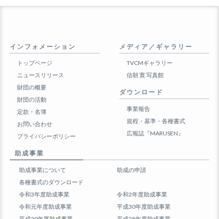
インフォメーション
メディア／ギャラリー
トップページ
TVCMギャラリー
ニュースリリース
信朝 寛 写真館
財団の概要
ダウンロード
財団の活動
事業報告
定款・名簿
規程・基準・各種書式
お問い合わせ
広報誌『MARUSEN』
プライバシーポリシー
助成事業
助成事業について
助成の申請
各種書式のダウンロード
令和3年度助成事業
令和2年度助成事業
令和元年度助成事業
平成30年度助成事業
平成29年度助成事業
平成28年度助成事業