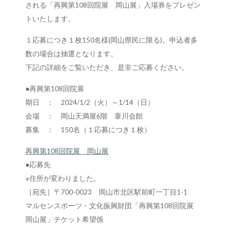
される「再興第108回院展 岡山展」入場券をプレゼン
トいたします。
１応募につき１枚150名様(岡山県民に限る)。申込者多
数の場合は抽選となります。
下記の詳細をご覧いただき、是非ご応募ください。
●再興第108回院展
期日 ： 2024/1/2（火）～1/14（日）
会場 ： 岡山天満屋6階 葦川会館
募集 ： 150名（１応募につき１枚）
再興第108回院展 岡山展
●応募先
※住所が変わりました。
［宛先］〒700-0023 岡山市北区駅前町一丁目1-1
マルセンスポーツ・文化振興財団「再興第108回院展
岡山展」チケット希望係