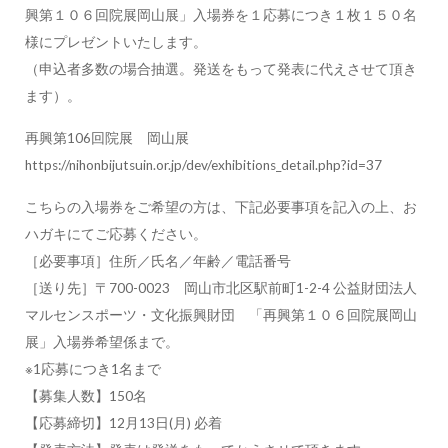
興第１０６回院展岡山展」入場券を１応募につき１枚１５０名
様にプレゼントいたします。
（申込者多数の場合抽選。発送をもって発表に代えさせて頂き
ます）。
再興第106回院展 岡山展
https://nihonbijutsuin.or.jp/dev/exhibitions_detail.php?id=37
こちらの入場券をご希望の方は、下記必要事項を記入の上、お
ハガキにてご応募ください。
［必要事項］住所／氏名／年齢／電話番号
［送り先］〒700-0023 岡山市北区駅前町1-2-4 公益財団法人
マルセンスポーツ・文化振興財団 「再興第１０６回院展岡山
展」入場券希望係まで。
※1応募につき1名まで
【募集人数】150名
【応募締切】12月13日(月) 必着