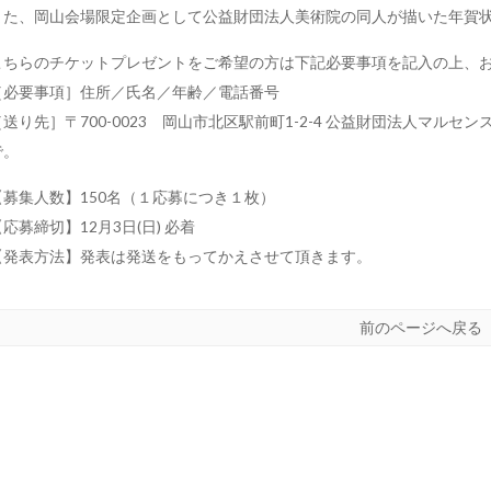
また、岡山会場限定企画として公益財団法人美術院の同人が描いた年賀
こちらのチケットプレゼントをご希望の方は下記必要事項を記入の上、
［必要事項］住所／氏名／年齢／電話番号
［送り先］〒700-0023 岡山市北区駅前町1-2-4 公益財団法人マ
で。
【募集人数】150名（１応募につき１枚）
【応募締切】12月3日(日) 必着
【発表方法】発表は発送をもってかえさせて頂きます。
前のページへ戻る