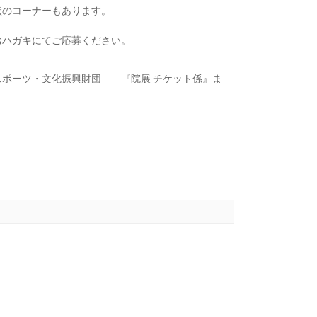
状のコーナーもあります。
おハガキにてご応募ください。
ルセンスポーツ・文化振興財団 『院展 チケット係』ま