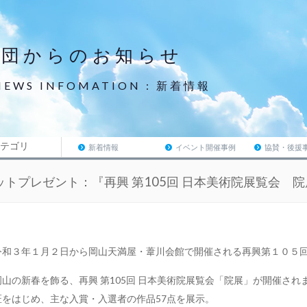
財団からのお知らせ
NEWS INFOMATION : 新着情報
テゴリ
新着情報
イベント開催事例
協賛・後援
ットプレゼント：『再興 第105回 日本美術院展覧会 院
令和３年１月２日から岡山天満屋・葦川会館で開催される再興第１０５
岡山の新春を飾る、再興 第105回 日本美術院展覧会「院展」が開催さ
匠をはじめ、主な入賞・入選者の作品57点を展示。