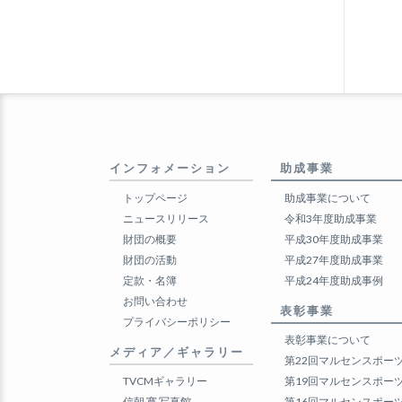
インフォメーション
助成事業
トップページ
助成事業について
ニュースリリース
令和3年度助成事業
財団の概要
平成30年度助成事業
財団の活動
平成27年度助成事業
定款・名簿
平成24年度助成事例
お問い合わせ
表彰事業
プライバシーポリシー
表彰事業について
メディア／ギャラリー
第22回マルセンスポー
TVCMギャラリー
第19回マルセンスポー
信朝 寛 写真館
第16回マルセンスポー