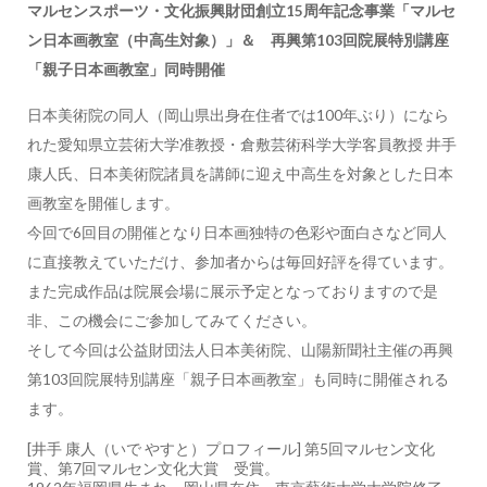
マルセンスポーツ・文化振興財団創立15周年記念事業「マルセ
ン日本画教室（中高生対象）」＆ 再興第103回院展特別講座
「親子日本画教室」同時開催
日本美術院の同人（岡山県出身在住者では100年ぶり）になら
れた愛知県立芸術大学准教授・倉敷芸術科学大学客員教授 井手
康人氏、日本美術院諸員を講師に迎え中高生を対象とした日本
画教室を開催します。
今回で6回目の開催となり日本画独特の色彩や面白さなど同人
に直接教えていただけ、参加者からは毎回好評を得ています。
また完成作品は院展会場に展示予定となっておりますので是
非、この機会にご参加してみてください。
そして今回は公益財団法人日本美術院、山陽新聞社主催の再興
第103回院展特別講座「親子日本画教室」も同時に開催される
ます。
[井手 康人（いで やすと）プロフィール] 第5回マルセン文化
賞、第7回マルセン文化大賞 受賞。