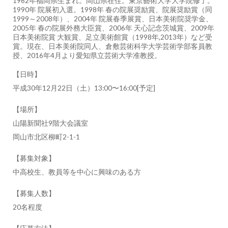
1962年福岡県生まれ。岡山県在住。東京藝術大学大学院修了。
1990年 院展初入選。1998年 春の院展奨励賞、院展奨励賞（同
1999～2008年）、2004年 院展春季展賞、日本美術院奨学金、
2005年 春の院展外務大臣賞、2006年 天心記念茨城賞、2009年
日本美術院賞 大観賞、足立美術館賞（1998年,2013年）など受
賞。現在、日本美術院同人、倉敷芸術科学大学芸術学部客員教
授、2016年4月より愛知県立芸術大学准教授。
【日時】
平成30年12月22日（土）13:00〜16:00[予定]
【場所】
山陽新聞社9階大会議室
岡山市北区柳町2-1-1
【募集対象】
中高校生、教員等を中心に興味のある方
【募集人数】
20名程度