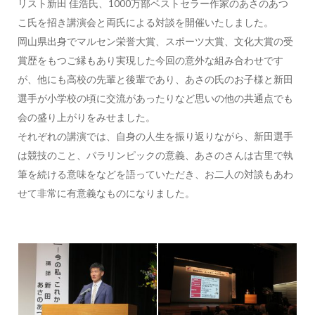
リスト新田 佳浩氏、1000万部ベストセラー作家のあさのあつ
こ氏を招き講演会と両氏による対談を開催いたしました。
岡山県出身でマルセン栄誉大賞、スポーツ大賞、文化大賞の受
賞歴をもつご縁もあり実現した今回の意外な組み合わせです
が、他にも高校の先輩と後輩であり、あさの氏のお子様と新田
選手が小学校の頃に交流があったりなど思いの他の共通点でも
会の盛り上がりをみせました。
それぞれの講演では、自身の人生を振り返りながら、新田選手
は競技のこと、パラリンピックの意義、あさのさんは古里で執
筆を続ける意味をなどを語っていただき、お二人の対談もあわ
せて非常に有意義なものになりました。