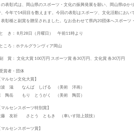
この表彰式は、岡山県のスポーツ・文化の振興発展を願い、岡山県ゆか
で、今年で14回目を数えます。今回の表彰はスポーツ、文化活動において
り表彰楯と副賞を贈呈されました。なお合わせて県内20団体へスポーツ
●と き： 8月28日（月曜日） 午前11時より
●ところ：ホテルグランヴィア岡山
●副 賞： 文化大賞 100万円 スポーツ賞 各30万円、文化賞 各30万円
●受賞者・団体
【マルセン文化大賞】
難波 滋 なんば しげる （美術 洋画）
森 陶岳 もり とうがく （美術 陶芸）
【マルセンスポーツ特別賞】
佐藤 友祈 さとう ともき （車いす陸上競技）
【マルセンスポーツ賞】