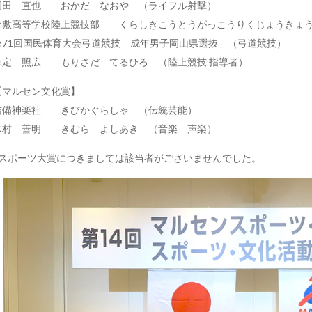
岡田 直也 おかだ なおや （ライフル射撃）
倉敷高等学校陸上競技部 くらしきこうとうがっこうりくじょうきょう
第71回国民体育大会弓道競技 成年男子岡山県選抜 （弓道競技）
森定 照広 もりさだ てるひろ （陸上競技 指導者）
【マルセン文化賞】
吉備神楽社 きびかぐらしゃ （伝統芸能）
木村 善明 きむら よしあき （音楽 声楽）
※スポーツ大賞につきましては該当者がございませんでした。