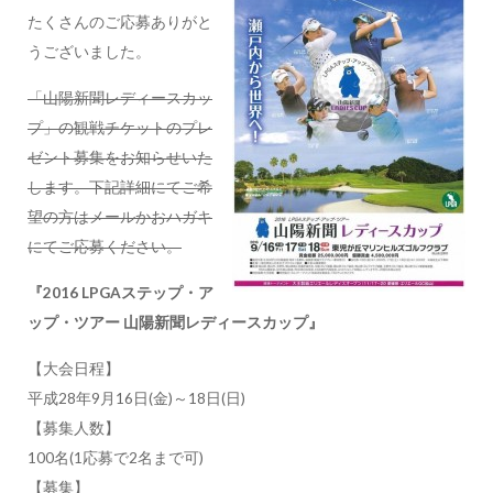
たくさんのご応募ありがと
うございました。
「山陽新聞レディースカッ
プ」の観戦チケットのプレ
ゼント募集をお知らせいた
します。下記詳細にてご希
望の方はメールかおハガキ
にてご応募ください。
『2016 LPGAステップ・ア
ップ・ツアー 山陽新聞レディースカップ』
【大会日程】
平成28年9月16日(金)～18日(日)
【募集人数】
100名(1応募で2名まで可)
【募集】