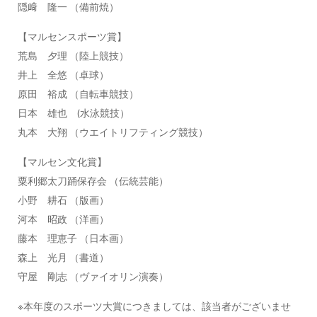
隠﨑 隆一 （備前焼）
【マルセンスポーツ賞】
荒島 夕理 （陸上競技）
井上 全悠 （卓球）
原田 裕成 （自転車競技）
日本 雄也 (水泳競技）
丸本 大翔 （ウエイトリフティング競技）
【マルセン文化賞】
粟利郷太刀踊保存会 （伝統芸能）
小野 耕石 （版画）
河本 昭政 （洋画）
藤本 理恵子 （日本画）
森上 光月 （書道）
守屋 剛志 （ヴァイオリン演奏）
※本年度のスポーツ大賞につきましては、該当者がございませ