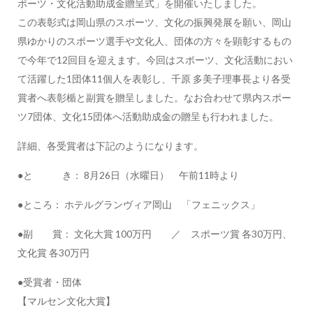
ポーツ・文化活動助成金贈呈式」を開催いたしました。
この表彰式は岡山県のスポーツ、文化の振興発展を願い、岡山
県ゆかりのスポーツ選手や文化人、団体の方々を顕彰するもの
で今年で12回目を迎えます。今回はスポーツ、文化活動におい
て活躍した1団体11個人を表彰し、千原 多美子理事長より各受
賞者へ表彰楯と副賞を贈呈しました。なお合わせて県内スポー
ツ7団体、文化15団体へ活動助成金の贈呈も行われました。
詳細、各受賞者は下記のようになります。
●と き： 8月26日（水曜日） 午前11時より
●ところ： ホテルグランヴィア岡山 「フェニックス」
●副 賞： 文化大賞 100万円 ／ スポーツ賞 各30万円、
文化賞 各30万円
●受賞者・団体
【マルセン文化大賞】