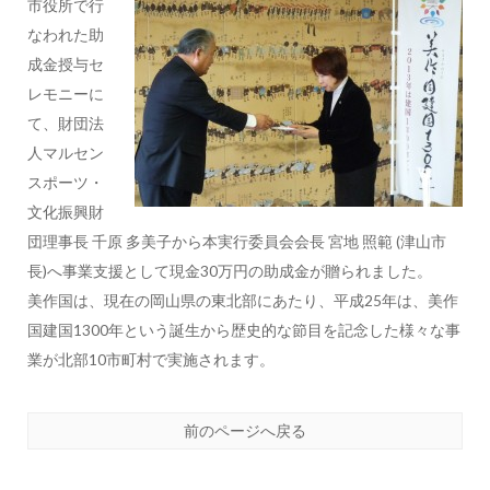
市役所で行
なわれた助
成金授与セ
レモニーに
て、財団法
人マルセン
スポーツ・
文化振興財
団理事長 千原 多美子から本実行委員会会長 宮地 照範 (津山市
長)へ事業支援として現金30万円の助成金が贈られました。
美作国は、現在の岡山県の東北部にあたり、平成25年は、美作
国建国1300年という誕生から歴史的な節目を記念した様々な事
業が北部10市町村で実施されます。
前のページへ戻る